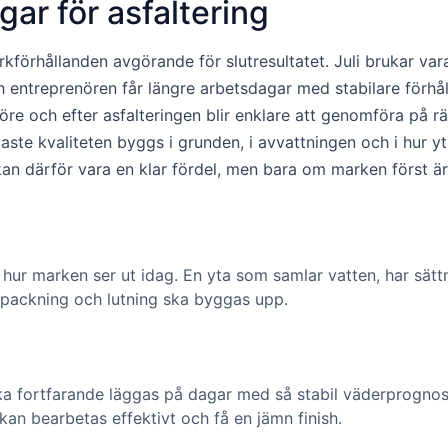
ngar för asfaltering
kförhållanden avgörande för slutresultatet. Juli brukar vara
 entreprenören får längre arbetsdagar med stabilare förhålla
e och efter asfalteringen blir enklare att genomföra på rät
aste kvaliteten byggs i grunden, i avvattningen och i hur yt
 därför vara en klar fördel, men bara om marken först är k
ur marken ser ut idag. En yta som samlar vatten, har sättn
, packning och lutning ska byggas upp.
ska fortfarande läggas på dagar med så stabil väderprognos
kan bearbetas effektivt och få en jämn finish.