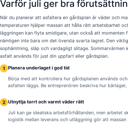
Varför juli ger bra förutsättni
När du planerar att asfaltera en gårdsplan är väder och mar
temperaturen hjälper massan att hålla rätt arbetsbarhet och
läggningen kan flyta smidigare, utan också att momenten för
nämligen inte bara om det översta svarta lagret. Den viktig
sophämtning, släp och vardagligt slitage. Sommarvärmen kan
asfalt används för just din uppfart eller gårdsplan.
Planera underlaget i god tid
1
Börja med att kontrollera hur gårdsplanen används och h
asfalten läggs. Be entreprenören beskriva hur bärlager
Utnyttja torrt och varmt väder rätt
2
Juli kan ge idealiska arbetsförhållanden, men arbetet 
logistik mellan leverans och utläggning gör att massan 