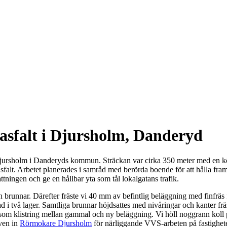
asfalt i Djursholm, Danderyd
ursholm i Danderyds kommun. Sträckan var cirka 350 meter med en kö
asfalt. Arbetet planerades i samråd med berörda boende för att hålla fra
ttningen och ge en hållbar yta som tål lokalgatans trafik.
brunnar. Därefter fräste vi 40 mm av befintlig beläggning med finfräs f
 två lager. Samtliga brunnar höjdsattes med nivåringar och kanter fräst
som klistring mellan gammal och ny beläggning. Vi höll noggrann koll p
ven in
Rörmokare Djursholm
för närliggande VVS-arbeten på fastighet