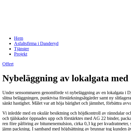
Hem
Asfaltsfirma i Danderyd
Tjänster
Projekt
Offert
Nybeläggning av lokalgata med 
Under sensommaren genomförde vi nybeläggning av en lokalgata i Dj
slitna beläggningen, punktvisa förstärkningsåtgärder samt ny slitlager
sänkt hastighet. Målet var att höja bärighet och jämnhet, förbättra avva
Vi inledde med en okulär besiktning och höjdkontroll av ränndalar och 
och tjälskador öppnades upp och förstärktes med AG 22 binder, packad i
ren före påföring av bitumenemulsion, cirka 0,3 kg per kvadratmeter, 
jämn packning. I samband med höjdsättning av brunnar tog kunden ä