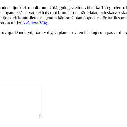
minell tjocklek om 40 mm. Utläggning skedde vid cirka 155 grader och
des löpande så att vattnet leds mot brunnar och ränndalar, och skarvar 
h tjocklek kontrollerades genom kärnor. Gatan öppnades för trafik samma
rmation under
Asfaltera Väg
.
övriga Danderyd, hör av dig så planerar vi en lösning som passar din g