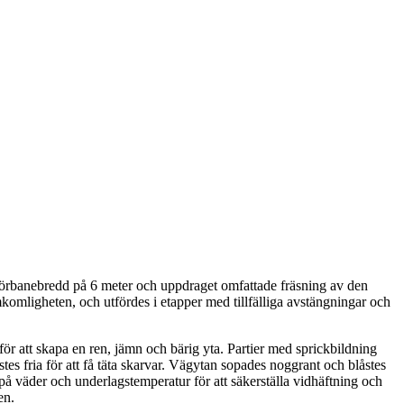
rbanebredd på 6 meter och uppdraget omfattade fräsning av den
mkomligheten, och utfördes i etapper med tillfälliga avstängningar och
ör att skapa en ren, jämn och bärig yta. Partier med sprickbildning
es fria för att få täta skarvar. Vägytan sopades noggrant och blåstes
å väder och underlagstemperatur för att säkerställa vidhäftning och
en.