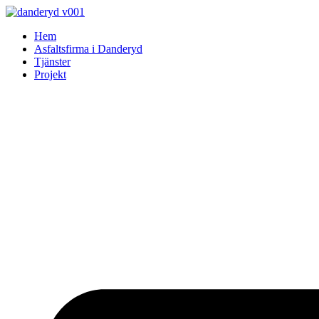
Skip
to
Hem
content
Asfaltsfirma i Danderyd
Tjänster
Projekt