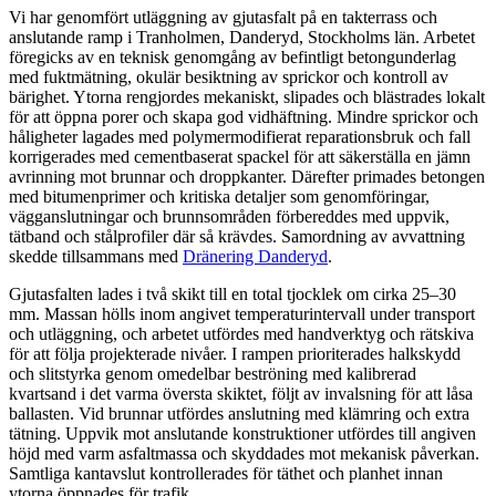
Vi har genomfört utläggning av gjutasfalt på en takterrass och
anslutande ramp i Tranholmen, Danderyd, Stockholms län. Arbetet
föregicks av en teknisk genomgång av befintligt betongunderlag
med fuktmätning, okulär besiktning av sprickor och kontroll av
bärighet. Ytorna rengjordes mekaniskt, slipades och blästrades lokalt
för att öppna porer och skapa god vidhäftning. Mindre sprickor och
håligheter lagades med polymermodifierat reparationsbruk och fall
korrigerades med cementbaserat spackel för att säkerställa en jämn
avrinning mot brunnar och droppkanter. Därefter primades betongen
med bitumenprimer och kritiska detaljer som genomföringar,
vägganslutningar och brunnsområden förbereddes med uppvik,
tätband och stålprofiler där så krävdes. Samordning av avvattning
skedde tillsammans med
Dränering Danderyd
.
Gjutasfalten lades i två skikt till en total tjocklek om cirka 25–30
mm. Massan hölls inom angivet temperaturintervall under transport
och utläggning, och arbetet utfördes med handverktyg och rätskiva
för att följa projekterade nivåer. I rampen prioriterades halkskydd
och slitstyrka genom omedelbar beströning med kalibrerad
kvartsand i det varma översta skiktet, följt av invalsning för att låsa
ballasten. Vid brunnar utfördes anslutning med klämring och extra
tätning. Uppvik mot anslutande konstruktioner utfördes till angiven
höjd med varm asfaltmassa och skyddades mot mekanisk påverkan.
Samtliga kantavslut kontrollerades för täthet och planhet innan
ytorna öppnades för trafik.