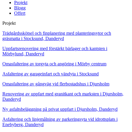
Projekt
Blogg
Offert
Projekt
Trädgårdsskötsel och finplanering med planteringsytor och
gräsmatta i Stocksund, Danderyd
Uppfartsrenovering med förstärkt bärlager och kantsten i
Mörbylund, Danderyd
Omasfaltering av torgyta och angöring i Mörby centrum
Asfaltering av garageinfart och vändyta i Stocksund
Omasfaltering av gångväg vid flerbostadshus i Djursholm
Renovering av uppfart med granitkant och marksten i Djursholm,
Danderyd
Ny asfaltsbeläggning på privat uppfart i Djursholm, Danderyd
Asfaltering och linjemålning av parkeringsyta vid idrottsplats i
Enebyberg, Danderyd