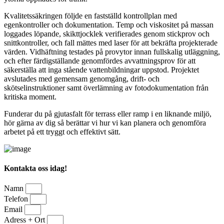
Kvalitetssäkringen följde en fastställd kontrollplan med
egenkontroller och dokumentation. Temp och viskositet på massan
loggades löpande, skikttjocklek verifierades genom stickprov och
snittkontroller, och fall mättes med laser för att bekräfta projekterade
värden. Vidhäftning testades på provytor innan fullskalig utläggning,
och efter färdigställande genomfördes avvattningsprov för att
säkerställa att inga stående vattenbildningar uppstod. Projektet
avslutades med gemensam genomgång, drift- och
skötselinstruktioner samt överlämning av fotodokumentation från
kritiska moment.
Funderar du på gjutasfalt för terrass eller ramp i en liknande miljö,
hör gärna av dig så berättar vi hur vi kan planera och genomföra
arbetet på ett tryggt och effektivt sätt.
Kontakta oss idag!
Namn
Telefon
Email
Adress + Ort