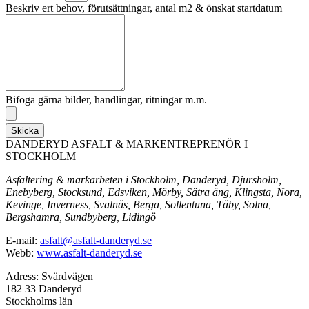
Beskriv ert behov, förutsättningar, antal m2 & önskat startdatum
Bifoga gärna bilder, handlingar, ritningar m.m.
Skicka
DANDERYD ASFALT & MARKENTREPRENÖR I
STOCKHOLM
Asfaltering & markarbeten i Stockholm, Danderyd, Djursholm,
Enebyberg, Stocksund, Edsviken, Mörby, Sätra äng, Klingsta, Nora,
Kevinge, Inverness, Svalnäs, Berga, Sollentuna, Täby, Solna,
Bergshamra, Sundbyberg, Lidingö
E-mail:
asfalt@asfalt-danderyd.se
Webb:
www.asfalt-danderyd.se
Adress: Svärdvägen
182 33 Danderyd
Stockholms län