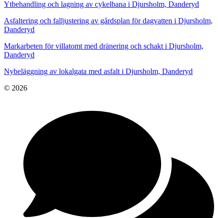
Ytbehandling och lagning av cykelbana i Djursholm, Danderyd
Asfaltering och falljustering av gårdsplan för dagvatten i Djursholm,
Danderyd
Markarbeten för villatomt med dränering och schakt i Djursholm,
Danderyd
Nybeläggning av lokalgata med asfalt i Djursholm, Danderyd
© 2026