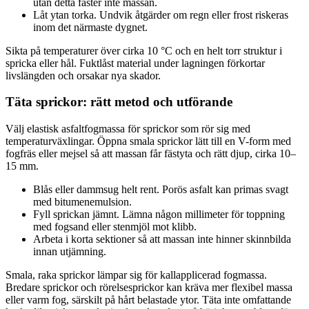
utan detta fäster inte massan.
Låt ytan torka. Undvik åtgärder om regn eller frost riskeras
inom det närmaste dygnet.
Sikta på temperaturer över cirka 10 °C och en helt torr struktur i
spricka eller hål. Fuktlåst material under lagningen förkortar
livslängden och orsakar nya skador.
Täta sprickor: rätt metod och utförande
Välj elastisk asfaltfogmassa för sprickor som rör sig med
temperaturväxlingar. Öppna smala sprickor lätt till en V-form med
fogfräs eller mejsel så att massan får fästyta och rätt djup, cirka 10–
15 mm.
Blås eller dammsug helt rent. Porös asfalt kan primas svagt
med bitumenemulsion.
Fyll sprickan jämnt. Lämna någon millimeter för toppning
med fogsand eller stenmjöl mot klibb.
Arbeta i korta sektioner så att massan inte hinner skinnbilda
innan utjämning.
Smala, raka sprickor lämpar sig för kallapplicerad fogmassa.
Bredare sprickor och rörelsesprickor kan kräva mer flexibel massa
eller varm fog, särskilt på hårt belastade ytor. Täta inte omfattande