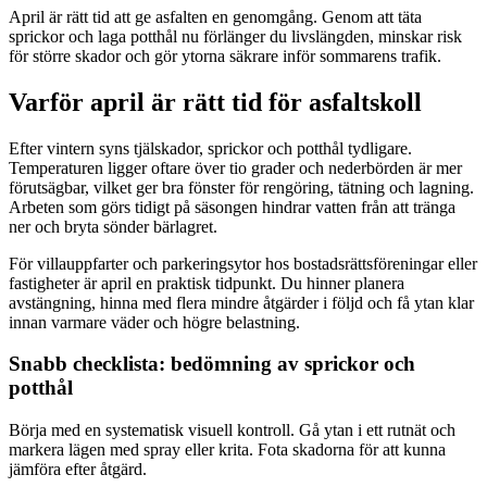
April är rätt tid att ge asfalten en genomgång. Genom att täta
sprickor och laga potthål nu förlänger du livslängden, minskar risk
för större skador och gör ytorna säkrare inför sommarens trafik.
Varför april är rätt tid för asfaltskoll
Efter vintern syns tjälskador, sprickor och potthål tydligare.
Temperaturen ligger oftare över tio grader och nederbörden är mer
förutsägbar, vilket ger bra fönster för rengöring, tätning och lagning.
Arbeten som görs tidigt på säsongen hindrar vatten från att tränga
ner och bryta sönder bärlagret.
För villauppfarter och parkeringsytor hos bostadsrättsföreningar eller
fastigheter är april en praktisk tidpunkt. Du hinner planera
avstängning, hinna med flera mindre åtgärder i följd och få ytan klar
innan varmare väder och högre belastning.
Snabb checklista: bedömning av sprickor och
potthål
Börja med en systematisk visuell kontroll. Gå ytan i ett rutnät och
markera lägen med spray eller krita. Fota skadorna för att kunna
jämföra efter åtgärd.