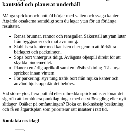
kantstöd och planerat underhåll
Många sprickor och potthål börjar med vatten och svaga kanter.
Åtgärda orsakerna samtidigt som du lagar ytan för att förlänga
resultatet.
Rensa brunnar, rännor och rensgaller. Säkerställ att ytan lutar
från byggnader och mot avrinning.
Stabilisera kanter med kantsten eller genom att förbättra
bärlagret och packningen.
Sopa bort vintergrus tidigt. Avlägsna oljespill direkt för att
skydda bindemedlet.
Planera en årlig aprilkoll samt en höstbesiktning. Täta nya
sprickor innan vintern.
För parkering: styr tung trafik bort från mjuka kanter och
använd hjulstopp där det behövs.
Vid större ytor, flera potthål eller utbredda sprickmönster lönar det
sig ofta att kombinera punktlagningar med en ytförsegling eller nytt
slitlager. Osäker på omfattningen? Boka en fackmässig besiktning
och få en åtgärdsplan som prioriterar rätt insatser i rätt tid.
Kontakta oss idag!