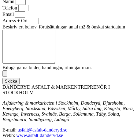
Namn
Telefon
Email
Adress + Ort
Beskriv ert behov, förutsättningar, antal m2 & önskat startdatum
Bifoga gärna bilder, handlingar, ritningar m.m.
Skicka
DANDERYD ASFALT & MARKENTREPRENÖR I
STOCKHOLM
Asfaltering & markarbeten i Stockholm, Danderyd, Djursholm,
Enebyberg, Stocksund, Edsviken, Mörby, Sätra äng, Klingsta, Nora,
Kevinge, Inverness, Svalnäs, Berga, Sollentuna, Täby, Solna,
Bergshamra, Sundbyberg, Lidingö
E-mail:
asfalt@asfalt-danderyd.se
Webb:
www.asfalt-danderyd.se