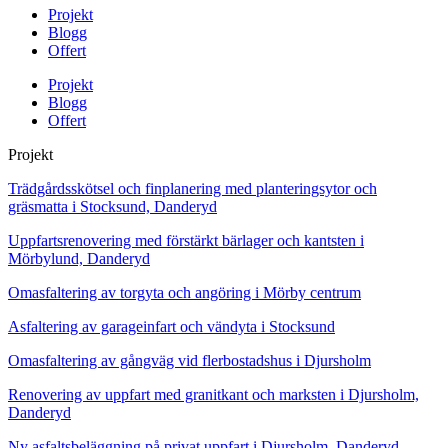
Projekt
Blogg
Offert
Projekt
Blogg
Offert
Projekt
Trädgårdsskötsel och finplanering med planteringsytor och
gräsmatta i Stocksund, Danderyd
Uppfartsrenovering med förstärkt bärlager och kantsten i
Mörbylund, Danderyd
Omasfaltering av torgyta och angöring i Mörby centrum
Asfaltering av garageinfart och vändyta i Stocksund
Omasfaltering av gångväg vid flerbostadshus i Djursholm
Renovering av uppfart med granitkant och marksten i Djursholm,
Danderyd
Ny asfaltsbeläggning på privat uppfart i Djursholm, Danderyd