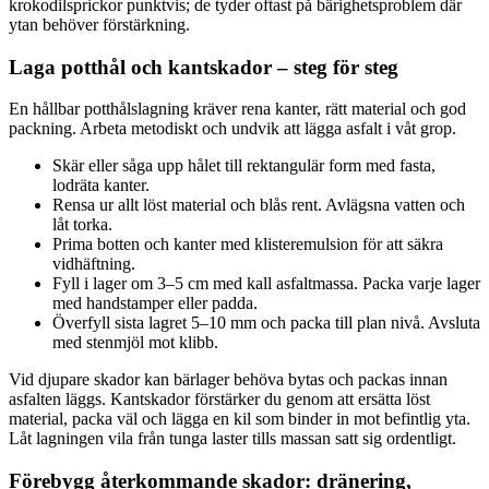
krokodilsprickor punktvis; de tyder oftast på bärighetsproblem där
ytan behöver förstärkning.
Laga potthål och kantskador – steg för steg
En hållbar potthålslagning kräver rena kanter, rätt material och god
packning. Arbeta metodiskt och undvik att lägga asfalt i våt grop.
Skär eller såga upp hålet till rektangulär form med fasta,
lodräta kanter.
Rensa ur allt löst material och blås rent. Avlägsna vatten och
låt torka.
Prima botten och kanter med klisteremulsion för att säkra
vidhäftning.
Fyll i lager om 3–5 cm med kall asfaltmassa. Packa varje lager
med handstamper eller padda.
Överfyll sista lagret 5–10 mm och packa till plan nivå. Avsluta
med stenmjöl mot klibb.
Vid djupare skador kan bärlager behöva bytas och packas innan
asfalten läggs. Kantskador förstärker du genom att ersätta löst
material, packa väl och lägga en kil som binder in mot befintlig yta.
Låt lagningen vila från tunga laster tills massan satt sig ordentligt.
Förebygg återkommande skador: dränering,