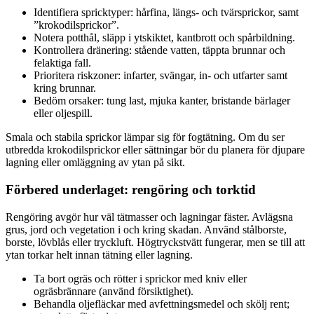
Identifiera spricktyper: hårfina, längs- och tvärsprickor, samt
”krokodilsprickor”.
Notera potthål, släpp i ytskiktet, kantbrott och spårbildning.
Kontrollera dränering: stående vatten, täppta brunnar och
felaktiga fall.
Prioritera riskzoner: infarter, svängar, in- och utfarter samt
kring brunnar.
Bedöm orsaker: tung last, mjuka kanter, bristande bärlager
eller oljespill.
Smala och stabila sprickor lämpar sig för fogtätning. Om du ser
utbredda krokodilsprickor eller sättningar bör du planera för djupare
lagning eller omläggning av ytan på sikt.
Förbered underlaget: rengöring och torktid
Rengöring avgör hur väl tätmasser och lagningar fäster. Avlägsna
grus, jord och vegetation i och kring skadan. Använd stålborste,
borste, lövblås eller tryckluft. Högtryckstvätt fungerar, men se till att
ytan torkar helt innan tätning eller lagning.
Ta bort ogräs och rötter i sprickor med kniv eller
ogräsbrännare (använd försiktighet).
Behandla oljefläckar med avfettningsmedel och skölj rent;